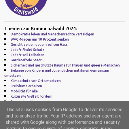
Themen zur Kommunalwahl 2024:
Demokratie leben und Menschenrechte verteidigen
WVG-Mieten um 10 Prozent senken
Gesicht zeigen gegen rechten Hass
Jede*r findet Schutz
Jede*r soll teilhaben
Barrierefreie Stadt
Sicherheit und geschützte Räume für Frauen und queere Menschen
Belange von Kindern und Jugendlichen mit ihnen gemeinsam
umsetzen
Klimaschutz vor Ort umsetzen
Freiräume erhalten
Mobilität für alle
Kulturelle Vielfalt fördern
Frei und unabhängig sein
Zu guter Letzt: Europa
This site uses cookies from Google to deliver its services
and to analyze traffic. Your IP address and user-agent are
Impressum
|
Datenschutz
shared with Google along with performance and security
metrics to ensure quality of service, generate usage