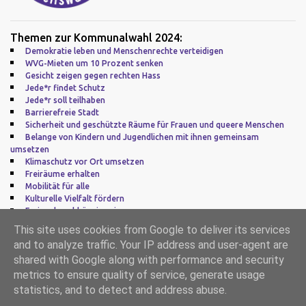
Themen zur Kommunalwahl 2024:
Demokratie leben und Menschenrechte verteidigen
WVG-Mieten um 10 Prozent senken
Gesicht zeigen gegen rechten Hass
Jede*r findet Schutz
Jede*r soll teilhaben
Barrierefreie Stadt
Sicherheit und geschützte Räume für Frauen und queere Menschen
Belange von Kindern und Jugendlichen mit ihnen gemeinsam
umsetzen
Klimaschutz vor Ort umsetzen
Freiräume erhalten
Mobilität für alle
Kulturelle Vielfalt fördern
Frei und unabhängig sein
Zu guter Letzt: Europa
This site uses cookies from Google to deliver its services
and to analyze traffic. Your IP address and user-agent are
Impressum
|
Datenschutz
shared with Google along with performance and security
metrics to ensure quality of service, generate usage
Powered by Blogger
statistics, and to detect and address abuse.