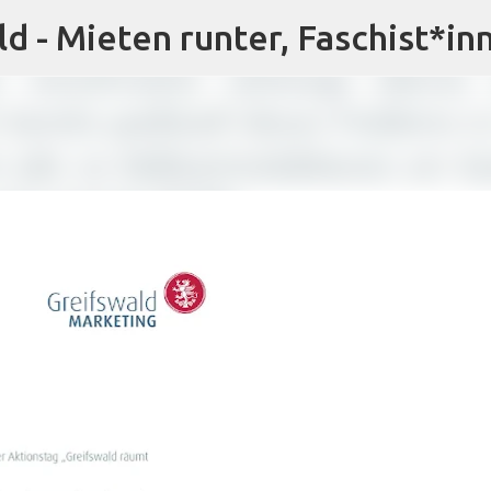
ld - Mieten runter, Faschist*in
Direkt zum Hauptbereich