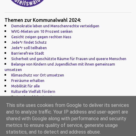
Themen zur Kommunalwahl 2024:
Demokratie leben und Menschenrechte verteidigen
WVG-Mieten um 10 Prozent senken
Gesicht zeigen gegen rechten Hass
Jede*r findet Schutz
Jede*r soll teilhaben
Barrierefreie Stadt
Sicherheit und geschützte Räume für Frauen und queere Menschen
Belange von Kindern und Jugendlichen mit ihnen gemeinsam
umsetzen
Klimaschutz vor Ort umsetzen
Freiräume erhalten
Mobilität für alle
Kulturelle Vielfalt fördern
Frei und unabhängig sein
Zu guter Letzt: Europa
This site uses cookies from Google to deliver its services
and to analyze traffic. Your IP address and user-agent are
Impressum
|
Datenschutz
shared with Google along with performance and security
metrics to ensure quality of service, generate usage
Powered by Blogger
statistics, and to detect and address abuse.