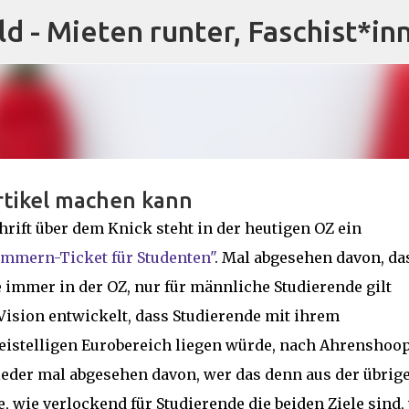
ld - Mieten runter, Faschist*in
Direkt zum Hauptbereich
tikel machen kann
hrift über dem Knick steht in der heutigen OZ ein
ommern-Ticket für Studenten"
. Mal abgesehen davon, da
e immer in der OZ, nur für männliche Studierende gilt
Vision entwickelt, dass Studierende mit ihrem
reistelligen Eurobereich liegen würde, nach Ahrenshoo
eder mal abgesehen davon, wer das denn aus der übrig
e, wie verlockend für Studierende die beiden Ziele sind,