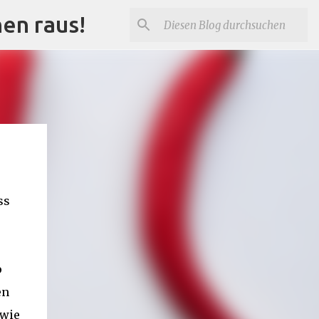
nen raus!
ss
p
en
 wie