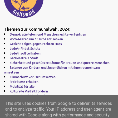
Themen zur Kommunalwahl 2024:
Demokratie leben und Menschenrechte verteidigen
WVG-Mieten um 10 Prozent senken
Gesicht zeigen gegen rechten Hass
Jede*r findet Schutz
Jede*r soll teilhaben
Barrierefreie Stadt
Sicherheit und geschützte Räume für Frauen und queere Menschen
Belange von Kindern und Jugendlichen mit ihnen gemeinsam
umsetzen
Klimaschutz vor Ort umsetzen
Freiräume erhalten
Mobilität für alle
Kulturelle Vielfalt fördern
Frei und unabhängig sein
Zu guter Letzt: Europa
This site uses cookies from Google to deliver its services
and to analyze traffic. Your IP address and user-agent are
Impressum
|
Datenschutz
shared with Google along with performance and security