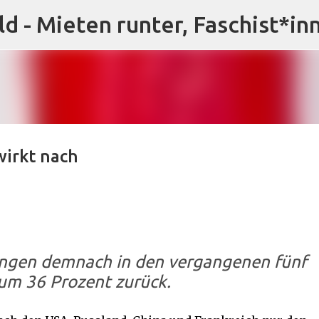
ld - Mieten runter, Faschist*in
Direkt zum Hauptbereich
wirkt nach
ingen demnach in den vergangenen fünf
um 36 Prozent zurück.