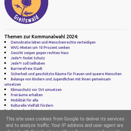
Themen zur Kommunalwahl 2024:
Demokratie leben und Menschenrechte verteidigen
WVG-Mieten um 10 Prozent senken
Gesicht zeigen gegen rechten Hass
Jede*r findet Schutz
Jede*r soll teilhaben
Barrierefreie Stadt
Sicherheit und geschützte Räume für Frauen und queere Menschen
Belange von Kindern und Jugendlichen mit ihnen gemeinsam
umsetzen
Klimaschutz vor Ort umsetzen
Freiräume erhalten
Mobilität für alle
Kulturelle Vielfalt fördern
Frei und unabhängig sein
Zu guter Letzt: Europa
This site uses cookies from Google to deliver its services
and to analyze traffic. Your IP address and user-agent are
Impressum
|
Datenschutz