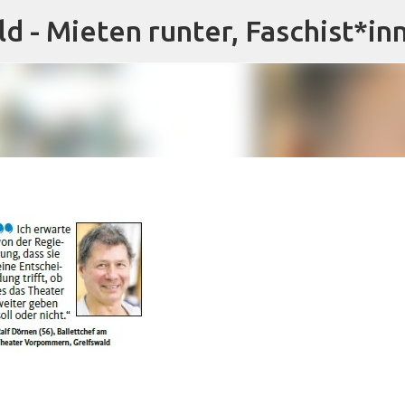
ld - Mieten runter, Faschist*in
Direkt zum Hauptbereich