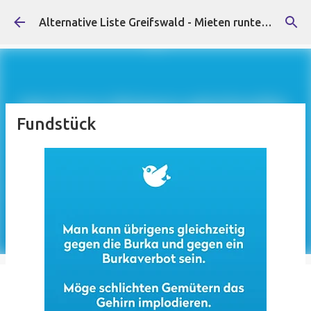
Direkt zum Hauptbereich
Alternative Liste Greifswald - Mieten runter, Faschist*innen raus!
Fundstück