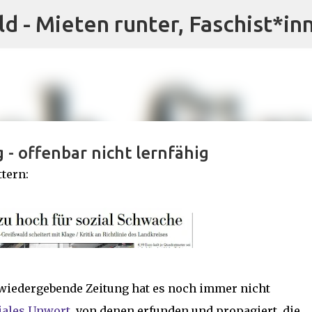
ld - Mieten runter, Faschist*in
Direkt zum Hauptbereich
 - offenbar nicht lernfähig
ttern:
 wiedergebende Zeitung hat es noch immer nicht
iales Unwort
, von denen erfunden und propagiert, die