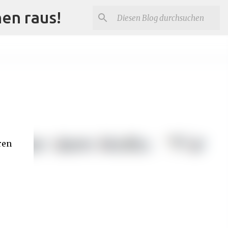
nen raus!
ren