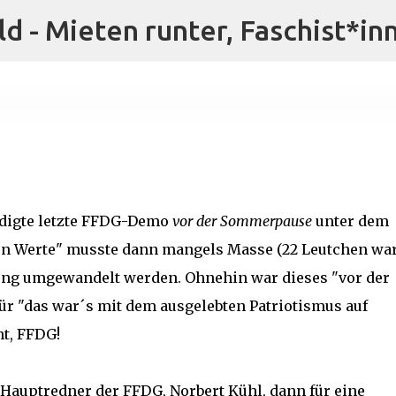
ld - Mieten runter, Faschist*in
Direkt zum Hauptbereich
digte
letzte FFDG-Demo
vor der Sommerpause
unter dem
en Werte
" musste dann mangels Masse (22 Leutchen wa
ng umgewandelt werden. Ohnehin war dieses "vor der
 "das war´s mit dem ausgelebten Patriotismus auf
ht, FFDG!
Hauptredner der FFDG, Norbert Kühl, dann für eine