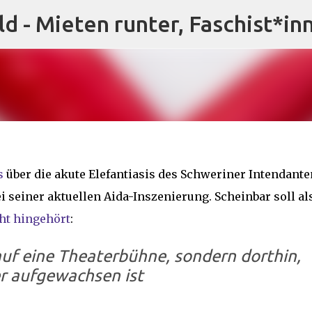
ld - Mieten runter, Faschist*in
Direkt zum Hauptbereich
s
über die akute Elefantiasis des Schweriner Intendante
i seiner aktuellen Aida-Inszenierung. Scheinbar soll al
cht hingehört
:
auf eine Theaterbühne, sondern dorthin,
r aufgewachsen ist