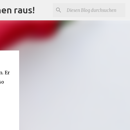
nen raus!
n. Er
so