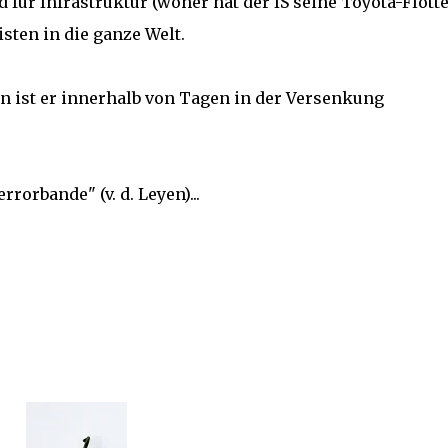
 für Infrastruktur (woher hat der IS seine Toyota-Flotte
sten in die ganze Welt.
n ist er innerhalb von Tagen in der Versenkung
rorbande" (v. d. Leyen)...