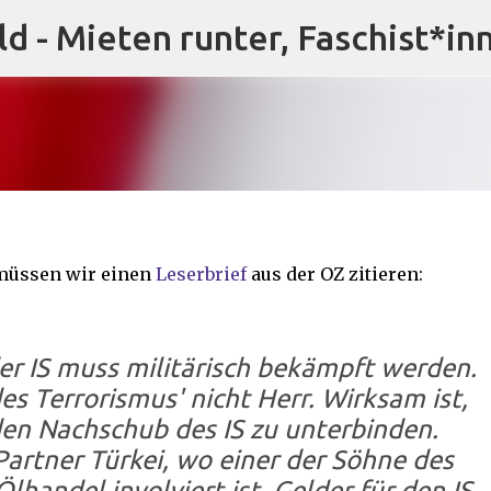
ld - Mieten runter, Faschist*in
Direkt zum Hauptbereich
e müssen wir einen
Leserbrief
aus der OZ zitieren:
er IS muss militärisch bekämpft werden.
s Terrorismus' nicht Herr. Wirksam ist,
den Nachschub des IS zu unterbinden.
rtner Türkei, wo einer der Söhne des
lhandel involviert ist. Gelder für den IS