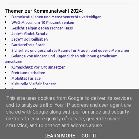
Themen zur Kommunalwahl 2024:
Demokratie leben und Menschenrechte verteidigen
WVG-Mieten um 10 Prozent senken
Gesicht zeigen gegen rechten Hass
Jede*r findet Schutz
Jede*r soll teilhaben
Barrierefreie Stadt
Sicherheit und geschützte Räume für Frauen und queere Menschen
Belange von Kindern und Jugendlichen mit ihnen gemeinsam
umsetzen
Klimaschutz vor Ort umsetzen
Freiräume erhalten
Mobilität für alle
Kulturelle Vielfalt fördern
Frei und unabhängig sein
Zu guter Letzt: Europa
This site uses cookies from Google to deliver its services
and to analyze traffic. Your IP address and user-agent are
Impressum
|
Datenschutz
shared with Google along with performance and security
metrics to ensure quality of service, generate usage
Powered by Blogger
statistics, and to detect and address abuse.
Alternative Liste (AL)
LEARN MORE
GOT IT