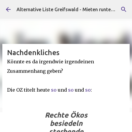
Direkt zum Hauptbereich
Alternative Liste Greifswald - Mieten runter, Faschist*innen raus!
Nachdenkliches
Könnte es da irgendwie irgendeinen
Zusammenhang geben?
Die OZ titelt heute
so
und
so
und
so
:
Rechte Ökos
besiedeln
sterbende