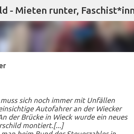
ld - Mieten runter, Faschist*in
Direkt zum Hauptbereich
er
 muss sich noch immer mit Unfällen
insichtige Autofahrer an der Wiecker
] An der Brücke in Wieck wurde ein neues
rschild montiert.[...]
t man beim Bund der Steuerzahler in