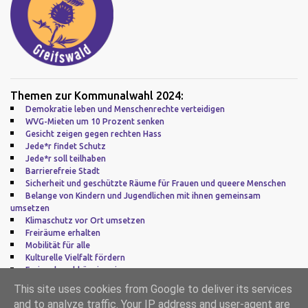
Themen zur Kommunalwahl 2024:
Demokratie leben und Menschenrechte verteidigen
WVG-Mieten um 10 Prozent senken
Gesicht zeigen gegen rechten Hass
Jede*r findet Schutz
Jede*r soll teilhaben
Barrierefreie Stadt
Sicherheit und geschützte Räume für Frauen und queere Menschen
Belange von Kindern und Jugendlichen mit ihnen gemeinsam
umsetzen
Klimaschutz vor Ort umsetzen
Freiräume erhalten
Mobilität für alle
Kulturelle Vielfalt fördern
Frei und unabhängig sein
Zu guter Letzt: Europa
This site uses cookies from Google to deliver its services
and to analyze traffic. Your IP address and user-agent are