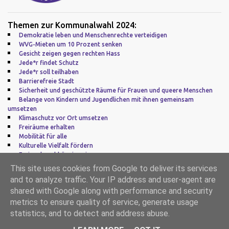
Themen zur Kommunalwahl 2024:
Demokratie leben und Menschenrechte verteidigen
WVG-Mieten um 10 Prozent senken
Gesicht zeigen gegen rechten Hass
Jede*r findet Schutz
Jede*r soll teilhaben
Barrierefreie Stadt
Sicherheit und geschützte Räume für Frauen und queere Menschen
Belange von Kindern und Jugendlichen mit ihnen gemeinsam
umsetzen
Klimaschutz vor Ort umsetzen
Freiräume erhalten
Mobilität für alle
Kulturelle Vielfalt fördern
Frei und unabhängig sein
Zu guter Letzt: Europa
This site uses cookies from Google to deliver its services
and to analyze traffic. Your IP address and user-agent are
Impressum
|
Datenschutz
shared with Google along with performance and security
metrics to ensure quality of service, generate usage
Powered by Blogger
statistics, and to detect and address abuse.
Alternative Liste (AL)