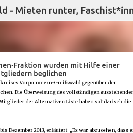
ld - Mieten runter, Faschist*in
Direkt zum Hauptbereich
en-Fraktion wurden mit Hilfe einer
itgliedern beglichen
dkreises Vorpommern-Greifswald gegenüber der
ichen. Die Überweisung des vollständigen ausstehende
itglieder der Alternativen Liste haben solidarisch die
is Dezember 2013, erläutert: „Es war abzusehen, dass e