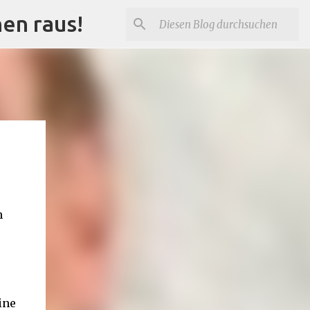
nen raus!
n
ine